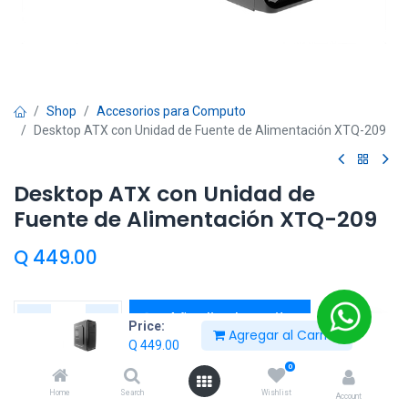
Shop
Accesorios para Computo
Desktop ATX con Unidad de Fuente de Alimentación XTQ-209
Desktop ATX con Unidad de
Fuente de Alimentación XTQ-209
Q
449.00
Añadir al carrito
Price:
Agregar al Carrito
Q
449.00
Añadir a lista de deseos
0
Home
Search
Wishlist
Entrega calculada:
2 día(s)
Account