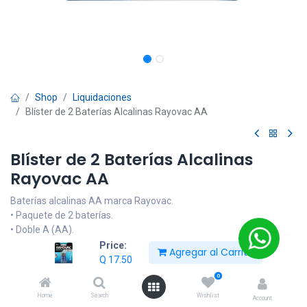
Shop
Liquidaciones
Blíster de 2 Baterías Alcalinas Rayovac AA
Blíster de 2 Baterías Alcalinas
Rayovac AA
Baterías alcalinas AA marca Rayovac.
• Paquete de 2 baterías.
• Doble A (AA).
• Alta energía.
Price:
Agregar al Carrito
• Dura hasta 10 veces más.
Q
17.50
0
Q
17.50
Home
Search
Wishlist
Account