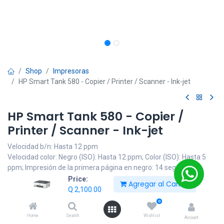
Shop
Impresoras
HP Smart Tank 580 - Copier / Printer / Scanner - Ink-jet
HP Smart Tank 580 - Copier /
Printer / Scanner - Ink-jet
Velocidad b/n: Hasta 12 ppm
Velocidad color: Negro (ISO): Hasta 12 ppm; Color (ISO): Hasta 5
ppm; Impresión de la primera página en negro: 14 segundos;
Impresión de la primera página en color: Velocidad máxima de 21
Price:
Agregar al Carrito
segundos; Negro borrador (A4): Hasta 22 ppm; Borrador a color
Q
2,100.00
(A4): Hasta 16 ppm
0
Capacidad de hojas: Hasta 100 hojas
Home
Search
Wishlist
Account
Ciclo mensual (a4): Hasta 3,000 hojas