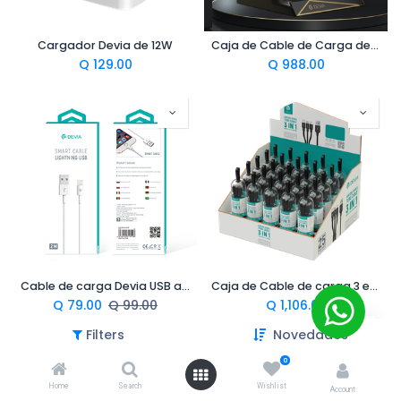
Cargador Devia de 12W
Caja de Cable de Carga de 1 m
Q
129.00
Q
988.00
Cable de carga Devia USB a Tipo c de 2 m
Caja de Cable de carga 3 en 1
Q
79.00
Q
99.00
Q
1,106.00
Filters
Novedades
0
Home
Search
Wishlist
Account