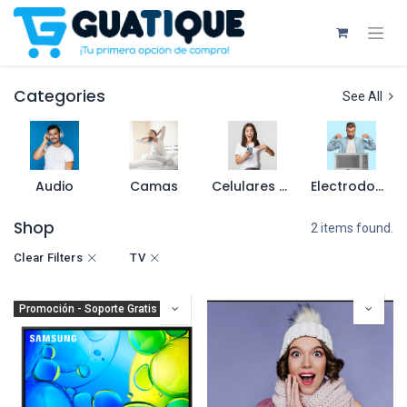
Categories
See All
Audio
Camas
Celulares y Accesorios
Electrodomésticos
Shop
2 items found.
Clear Filters
TV
Promoción - Soporte Gratis