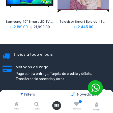
Samsung 40" Smart LED TV FHD
Televisor Smart Epic de 43 pulgadas
Q
2,199.00
Q
21,999.00
Q
2,445.00
Envíos a todo el país
Métodos de Pago
Pago contra entrega, Tarjeta de crédito y débito,
Transferencia bancaria y otros
Servicio al cliente
Filters
Novedades
Nuestros clientes son lo más importante, por eso
0
estamos comprometidos con brindarles la mejor
Home
experiencia
Search
Wishlist
Account