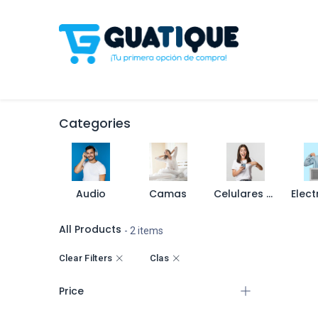
Tienda
Celulares
Línea Blanca
Televisores y S
Categories
Audio
Camas
Celulares y Accesorios
All Products
- 2 items
Clear Filters
Clas
Price