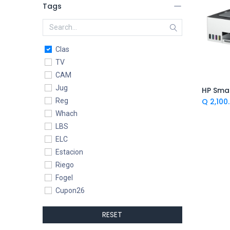
Tags
Clas
TV
CAM
Jug
Ag
Reg
Q
2,100
Whach
LBS
ELC
Estacion
Riego
Fogel
Cupon26
Madre
RESET
TVmayo26
Duo26