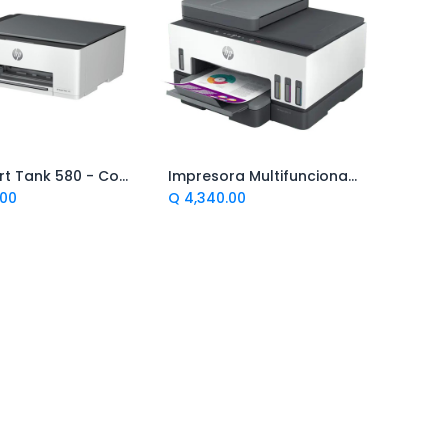
HP Smart Tank 580 - Copier / Printer / Scanner - Ink-jet
Impresora Multifuncional HP Smart Tank 790
regar al Carrito
Agregar al Carrito
.00
Q
4,340.00