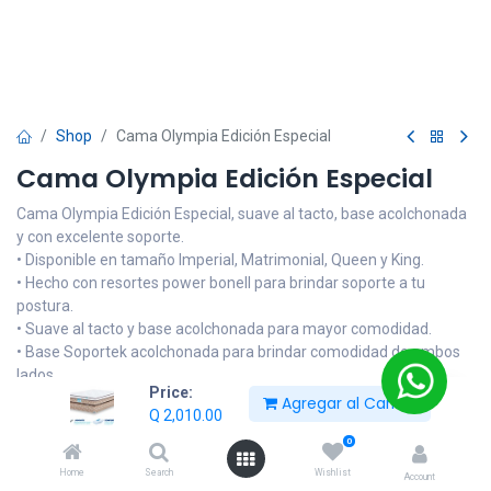
Shop
Cama Olympia Edición Especial
Cama Olympia Edición Especial
Cama Olympia Edición Especial, suave al tacto, base acolchonada
y con excelente soporte.
• Disponible en tamaño Imperial, Matrimonial, Queen y King.
• Hecho con resortes power bonell para brindar soporte a tu
postura.
• Suave al tacto y base acolchonada para mayor comodidad.
• Base Soportek acolchonada para brindar comodidad de ambos
lados.
Price:
• TIEMPO DE ENTREGA DE 6 A 7 DIAS
Agregar al Carrito
Q
2,010.00
Q
2,010.00
0
Home
Search
Wishlist
Account