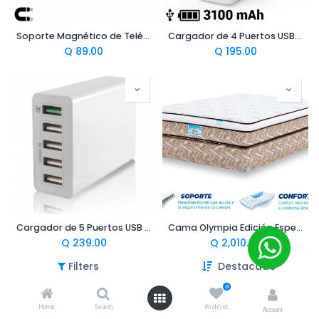
Soporte Magnético de Teléfonos para Carro Modelo 145540
Cargador de 4 Puertos USB para Pared de 3100mAh
Q
89.00
Q
195.00
Cargador de 5 Puertos USB de Carga Inteligente
Cama Olympia Edición Especial
Q
239.00
Q
2,010.00
Filters
Destacado
0
Home
Search
Wishlist
Account