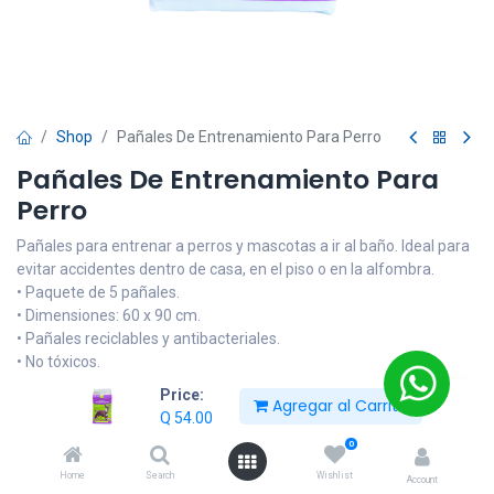
Shop
Pañales De Entrenamiento Para Perro
Pañales De Entrenamiento Para
Perro
Pañales para entrenar a perros y mascotas a ir al baño. Ideal para
evitar accidentes dentro de casa, en el piso o en la alfombra.
• Paquete de 5 pañales.
• Dimensiones: 60 x 90 cm.
• Pañales reciclables y antibacteriales.
• No tóxicos.
Price:
Q
54.00
Agregar al Carrito
Q
54.00
0
Añadir al carrito
Home
Search
Wishlist
Account