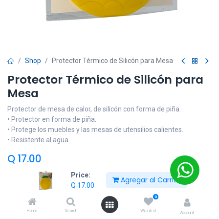
Shop
Protector Térmico de Silicón para Mesa
Protector Térmico de Silicón para
Mesa
Protector de mesa de calor, de silicón con forma de piña.
• Protector en forma de piña.
• Protege los muebles y las mesas de utensilios calientes.
• Resistente al agua.
Q
17.00
Price:
Agregar al Carrito
Q
17.00
Añadir al carrito
0
Home
Search
Wishlist
Añadir a lista de deseos
Account