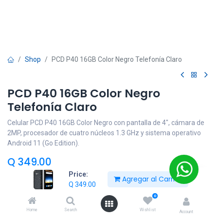
Shop
PCD P40 16GB Color Negro Telefonía Claro
PCD P40 16GB Color Negro
Telefonía Claro
Celular PCD P40 16GB Color Negro con pantalla de 4", cámara de
2MP, procesador de cuatro núcleos 1.3 GHz y sistema operativo
Android 11 (Go Edition).
Q
349.00
Price:
Agregar al Carrito
Q
349.00
Añadir al carrito
0
Home
Search
Wishlist
Account
Añadir a lista de deseos