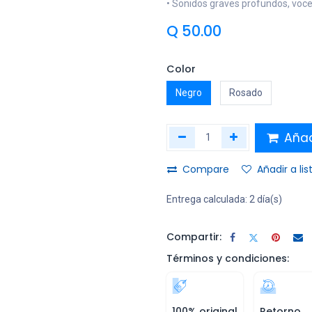
• Sonidos graves profundos, voce
Q
50.00
Color
Negro
Rosado
Añadi
Compare
Añadir a li
Entrega calculada:
2 día(s)
Compartir:
Términos y condiciones:
100% original
Retorno,