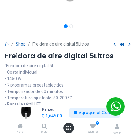
Shop
Freidora de aire digital 5Litros
Freidora de aire digital 5Litros
"Freidora de aire digital 5L
• Cesta individual
• 1450 W
• 7 programas preestablecidos
• Temporizador de 60 minutos
• Temperatura ajustable: 80-200 ℃
• Pantalla táctil LED
Price:
• Cesta extraíble y lavable con antiadherente.
Agregar al Carrito
Q
1,645.00
• revestimiento
• Piezas aptas para lavavajillas
0
• Apagado automático con alerta lista
Home
Search
Wishlist
Account
• *Incluye bandeja para freír