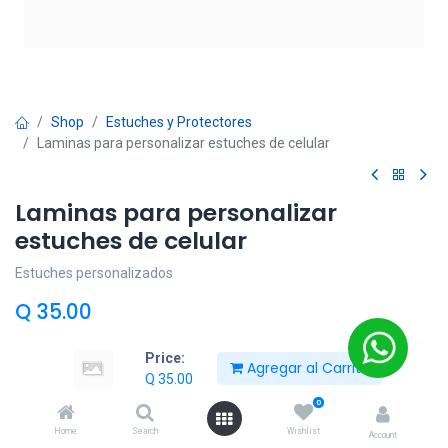
Shop
Estuches y Protectores
Laminas para personalizar estuches de celular
Laminas para personalizar
estuches de celular
Estuches personalizados
Q
35.00
Price:
Agregar al Carrito
Añadir al carrito
Q
35.00
0
Añadir a lista de deseos
Home
Search
Wishlist
Account