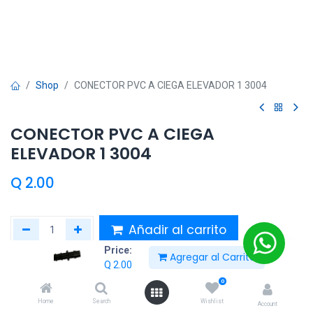
Shop
CONECTOR PVC A CIEGA ELEVADOR 1 3004
CONECTOR PVC A CIEGA
ELEVADOR 1 3004
Q
2.00
Añadir al carrito
Price:
Agregar al Carrito
Añadir a lista de deseos
Q
2.00
0
Entrega calculada:
2 día(s)
Home
Search
Wishlist
Account