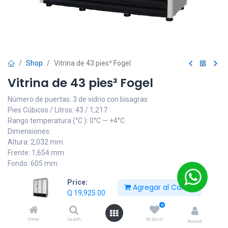
Shop
Vitrina de 43 pies³ Fogel
Vitrina de 43 pies³ Fogel
Número de puertas: 3 de vidrio con bisagras
Pies Cúbicos / Litros: 43 / 1,217
Rango temperatura (°C ): 0°C ­— +4°C
Dimensiones:
Altura: 2,032 mm.
Frente: 1,654 mm.
Fondo: 605 mm.
Q
19,925.00
Price:
Agregar al Carrito
Q
19,925.00
0
Añadir al carrito
Home
Search
Wishlist
Account