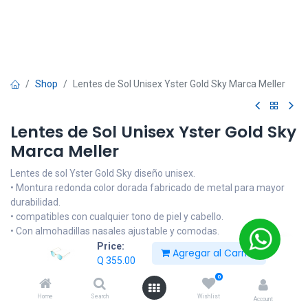
Shop
Lentes de Sol Unisex Yster Gold Sky Marca Meller
Lentes de Sol Unisex Yster Gold Sky
Marca Meller
Lentes de sol Yster Gold Sky diseño unisex.
• Montura redonda color dorada fabricado de metal para mayor
durabilidad.
• compatibles con cualquier tono de piel y cabello.
• Con almohadillas nasales ajustable y comodas.
• Cristales redondos color azules que realzan el contraste y
Price:
Agregar al Carrito
minimizan los reflejos de la luz.
Q
355.00
• Lentes polarizadas con tecnología TAC (Tri Acetate Cellulose).
0
• Con protección uv400 100% de protección contra la luz solar.
Home
Search
Wishlist
Account
• Incluye estuche original y paño especial para limpiar los lentes.