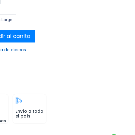
a Large
r al carrito
sta de deseos
Envío a todo
el país
nes