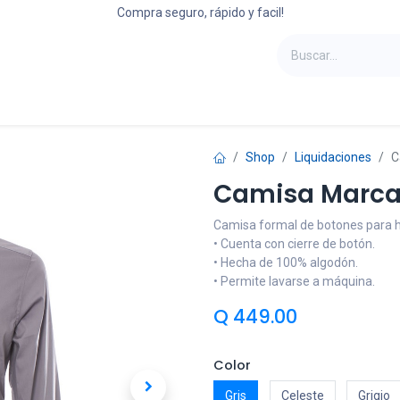
Compra seguro, rápido y facil!
oportes
Laptops
Refrigeradoras
Camas
Shop
Liquidaciones
C
Camisa Marca
Camisa formal de botones para 
• Cuenta con cierre de botón.
• Hecha de 100% algodón.
• Permite lavarse a máquina.
Q
449.00
Color
Gris
Celeste
Grigio