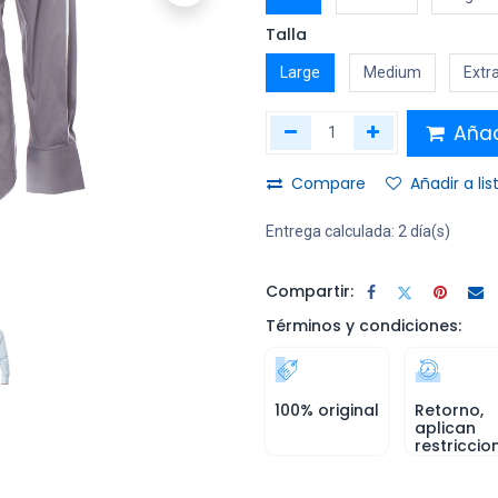
Talla
Large
Medium
Extr
Añadi
Compare
Añadir a li
Entrega calculada:
2 día(s)
Compartir:
Términos y condiciones:
100% original
Retorno,
aplican
restriccio