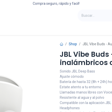
Compra seguro, rápido y facil!
oportes
Laptops
Refrigeradoras
Camas
Shop
JBL Vibe Buds - Au
JBL Vibe Buds 
inalámbricos 
Sonido JBL Deep Bass
Ajuste cómodo
Batería de hasta 32 (8h + 24h) h
Estate atento a tu entorno
Llamadas manos libres con Voi
Resistente al agua y al polvo
Compatible con la aplicación JBL
Headphones