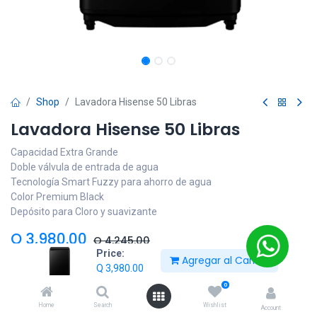
Shop
Lavadora Hisense 50 Libras
Lavadora Hisense 50 Libras
Capacidad Extra Grande
Doble válvula de entrada de agua
Tecnología Smart Fuzzy para ahorro de agua
Color Premium Black
Depósito para Cloro y suavizante
Q
3,980.00
Q
4,245.00
Price:
Hurry Up! Limited time offer.
Agregar al Carrito
Q
3,980.00
0
Home
Search
Wishlist
Añadir al carrito
Account