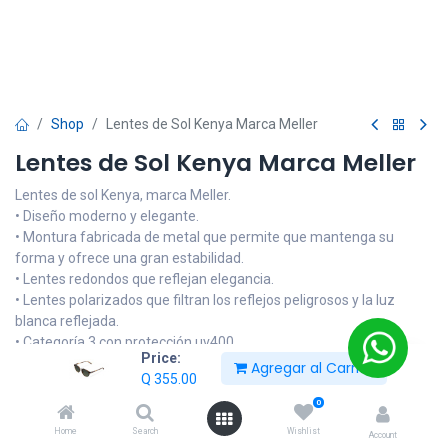
Shop
Lentes de Sol Kenya Marca Meller
Lentes de Sol Kenya Marca Meller
Lentes de sol Kenya, marca Meller.
• Diseño moderno y elegante.
• Montura fabricada de metal que permite que mantenga su
forma y ofrece una gran estabilidad.
• Lentes redondos que reflejan elegancia.
• Lentes polarizados que filtran los reflejos peligrosos y la luz
blanca reflejada.
• Categoría 3 con protección uv400.
Price:
• protección 100% contra la luz solar.
Agregar al Carrito
Q
355.00
• Incluye estuche original y paño especial para limpiar los lentes.
0
Home
Search
Wishlist
Q
355.00
Account