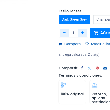
Estilo Lentes
Dark Green Grey
Champag
Añadi
Compare
Añadir a li
Entrega calculada:
2 día(s)
Compartir:
Términos y condiciones:
100% original
Retorno,
aplican
restriccio