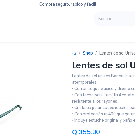
Compra seguro, rápido y facil!
oportes
Laptops
Refrigeradoras
Camas
Shop
Lentes de sol Uni
Lentes de sol 
Lentes de sol unisex Banna, que
atemporales.
• Con un toque clásico y diseño c
• Con tecnología Tac (Tri Acetate
resistente a los rayones.
• Cristales polarizados ideales par
• Con protección uv400 que garant
• Incluye estuche original y paño e
Q
355.00