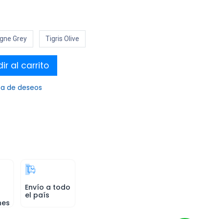
ne Grey
Tigris Olive
r al carrito
sta de deseos
Envío a todo
el país
nes