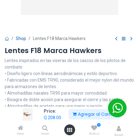
Shop
Lentes F18 Marca Hawkers
Lentes F18 Marca Hawkers
Lentes inspirados en las viseras de los cascos de los pilotos de
combate.
• Diseño ligero con líneas aerodinámicas y estilo deportivo.
• Fabricadas con EMS TR90, considerado el mejor nylon del mundo
para armazones de lentes.
• Almohadillas nasales TR90 para mayor comodidad.
• Bisagra de doble acción para asegurar el cierre y las patillas.
• Almohadillas de acetato para una mejor sujeción.
Price:
• Unión de 45º para suavizar la unión entre montura y patilla.
Agregar al Carrito
Q
208.00
• Lentes categoría 3 con protección uv400 que ofrece una
protección superior al sol.
0
• Alto: 39.3 milímetros.
Home
Search
Wishlist
Account
• Frente: 144 milímetros.