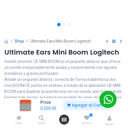
Shop
Ultimate Ears Mini Boom Logitech
Ultimate Ears Mini Boom Logitech
Sonido enorme: UE MINI BOOM es el pequeño altavoz que ofrece
un sonido inesperadamente audaz y sorprendente con agudos
cristalinos y graves profundos
Añade un segundo altavoz: conecta de forma inalámbrica dos
mini BOOM UE juntos en estéreo a través de la aplicación UE MINI
BOOM para duplicar la asombrosa con un sonido aún más grande
Fiestas más largas: la batería recargable de iones de litio bombea
Price:
hasta 10 horas de ritmos de conducción en fiestas
Agregar al Carrito
Q
505.00
Mejor inalámbrico: transmite música desde cualquier dispositivo
con Bluetooth de hasta 50 pies; 50% más lejos que la mayoría de
0
otros altavoces Bluetooth
Home
Search
Wishlist
Account
Música en todas partes: es el compañero perfecto para tu estilo