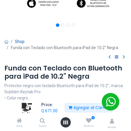
Shop
Funda con Teclado con Bluetooth para iPad de 10.2" Negra
Funda con Teclado con Bluetooth
para iPad de 10.2" Negra
Protector negro con teclado Bluetooth para iPad de 10.2”, marca
Subblim Keytab Pro.
• Color negro.
• Teclado Bluetooth con Touchpad.
Price:
Agregar al Carrito
• Compatible con iPad de 10.2”.
Q
671.00
• Teclado QWERTY en español.
0
• Batería de 420 mAh.
Home
Search
Wishlist
Account
• Batería recargable.