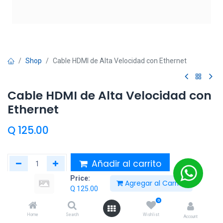
Shop
Cable HDMI de Alta Velocidad con Ethernet
Cable HDMI de Alta Velocidad con
Ethernet
Q
125.00
Añadir al carrito
Price:
Agregar al Carrito
Añadir a lista de deseos
Q
125.00
0
Entrega calculada:
2 día(s)
Home
Search
Wishlist
Account