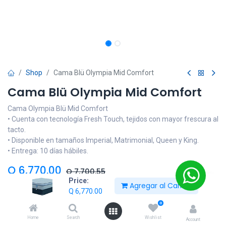
Shop
Cama Blü Olympia Mid Comfort
Cama Blü Olympia Mid Comfort
Cama Olympia Blü Mid Comfort
• Cuenta con tecnología Fresh Touch, tejidos con mayor frescura al
tacto.
• Disponible en tamaños Imperial, Matrimonial, Queen y King.
• Entrega: 10 días hábiles.
Q
6,770.00
Q
7,700.55
Price:
Agregar al Carrito
Q
6,770.00
Tamaño
0
Imperial
Matrimonial
Queen
King
Home
Search
Wishlist
Account