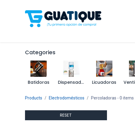
Tienda
Celulares
Línea Blanca
Televisores y S
Categories
Batidoras
Dispensadores de Agua
Licuadoras
Products
Electrodomésticos
Percoladoras
- 0 items
RESET