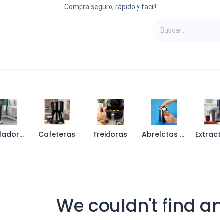
Compra seguro, rápido y facil!
oportes
Laptops
Refrigeradoras
Camas
Ventiladores
Cafeteras
Freidoras
Abrelatas y Sacacorchos
We couldn't find a