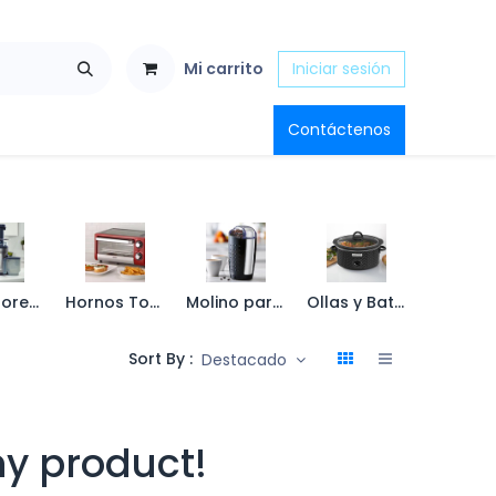
Mi carrito
Iniciar sesión
Contáctenos
Extractores de Jugos
Hornos Tostadores
Molino para Café
Ollas y Baterías de Cocina
Sort By :
Destacado
ny product!