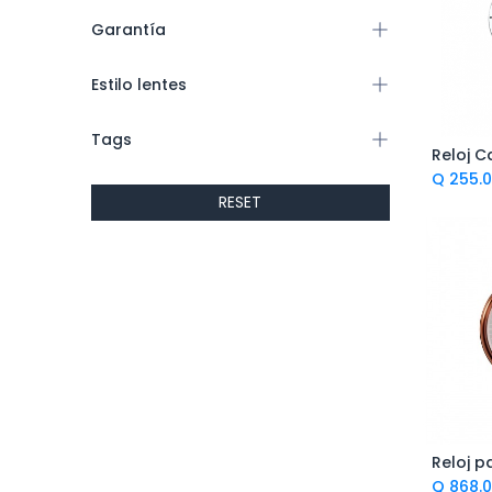
Garantía
Estilo lentes
Tags
Ag
Q
255.
RESET
Ag
Q
868.