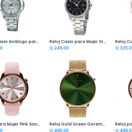
Reloj Casio Análogo para Mujeres con Pulsera de Acero
Reloj Casio para Mujer Standard Casual
regar al Carrito
Agregar al Carrito
Ag
00
Q
245.00
Q
325.0
Reloj para Mujer Pink Saona Leather de 36 milímetros
Reloj Gold Green Goreme Leather de 40 Milímetros
regar al Carrito
Agregar al Carrito
Ag
00
Q
495.00
Q
495.0