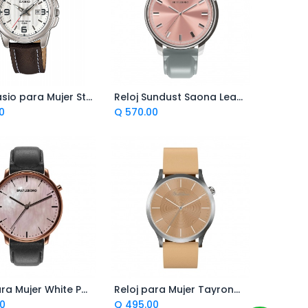
Reloj Casio para Mujer Standard Core Collection
Reloj Sundust Saona Leather de 36 milímetros para Mujer
regar al Carrito
Agregar al Carrito
0
Q
570.00
Reloj para Mujer White Pearl Acadia Leather de 36 mm
Reloj para Mujer Tayrona Leather Latte de 38 mm
regar al Carrito
Agregar al Carrito
0
Q
495.00