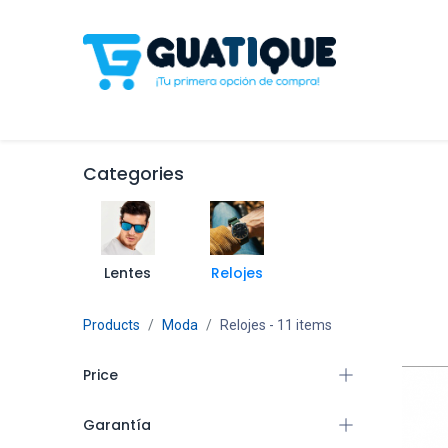
Tienda
Celulares
Línea Blanca
Televisores y S
Categories
Lentes
Relojes
Products
Moda
Relojes
- 11 items
Price
Garantía