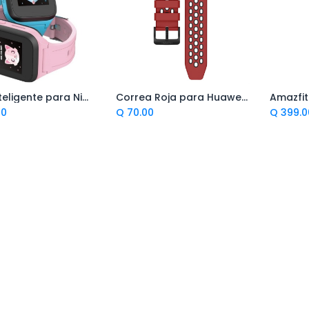
Reloj Inteligente para Niños Movetime Smartwatch
Correa Roja para Huawei Watch GT 2e
Amazfit
regar al Carrito
Agregar al Carrito
Ag
00
Q
70.00
Q
399.0