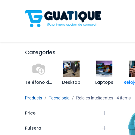
Tienda
Celulares
Línea Blanca
Televisores y S
Categories
Teléfono de Casa
Desktop
Laptops
Products
Tecnología
Relojes Inteligentes
- 4 items
Price
Pulsera