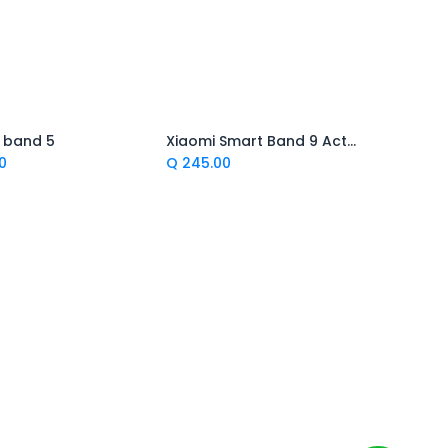
 band 5
Xiaomi Smart Band 9 Active Black
regar al Carrito
Agregar al Carrito
0
Q
245.00